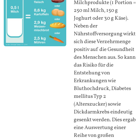
Milchprodukte (1 Portion =
250 ml Milch, 150 g
Joghurt oder 30 g Käse).
Neben der
Nährstoffversorgung wirkt
sich diese Verzehrmenge
positiv auf die Gesundheit
des Menschen aus. So kann
das Risiko für die
Entstehung von
Erkrankungen wie
Bluthochdruck, Diabetes
mellitus Typ 2
(Alterszucker) sowie
Dickdarmkrebs eindeutig
gesenkt werden. Dies ergab
eine Auswertung einer
Reihe von großen