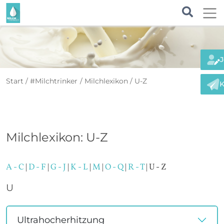
J
Start
#Milchtrinker
Milchlexikon
U-Z
K
Milchlexikon: U-Z
A - C
|
D - F
|
G - J
|
K - L
|
M
|
O - Q
|
R - T
| U - Z
U
Ultrahocherhitzung