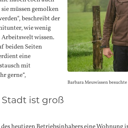
, sie müssen gemolken
werden“, beschreibt der
mitunter, wie wenig
Arbeitswelt wissen.
uf beiden Seiten
erdient eine
stausch mit
hr gerne“,
Barbara Meuwissen besuchte M
 Stadt ist groß
n des heutigen Betriebsinhabers eine Wohnung 