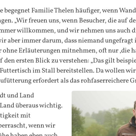
e begegnet Familie Thelen häufiger, wenn Wand
ragen. „Wir freuen uns, wenn Besucher, die auf
immer willkommen, und wir nehmen uns auch die
ir aber immer darum, dass niemand ungefragt i
r ohne Erläuterungen mitnehmen, oft nur ‚die h
 den ersten Blick zu verstehen: „Das gilt beispi
ttertisch im Stall bereitstellen. Da wollen wir 
ufütterung erfordert als das rohfaserreichere 
adt und Land
 Land überaus wichtig.
tigkeit mit
berrascht, wenn wir
ühe haben eben auch