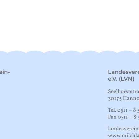
ein-
Landesvere
e.V. (LVN)
Seelhorststr
30175 Hanno
Tel. 0511 – 8 
Fax 0511 – 8 
landesverei
www.milchla