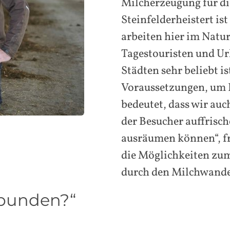
Milcherzeugung für di
Steinfelderheistert is
arbeiten hier im Natur
Tagestouristen und U
Städten sehr beliebt is
Voraussetzungen, um E
bedeutet, dass wir auc
der Besucher auffrisch
ausräumen können“, fr
die Möglichkeiten zum
durch den Milchwande
ebunden?“