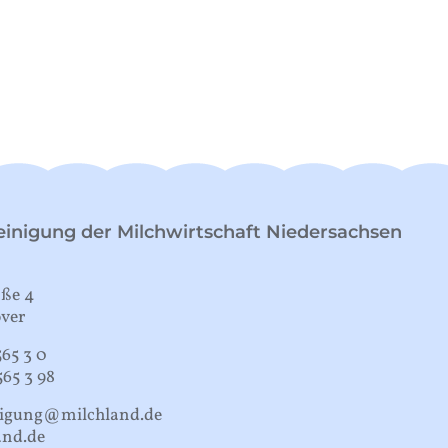
inigung der Milchwirtschaft Niedersachsen
aße 4
ver
565 3 0
565 3 98
nigung@milchland.de
nd.de