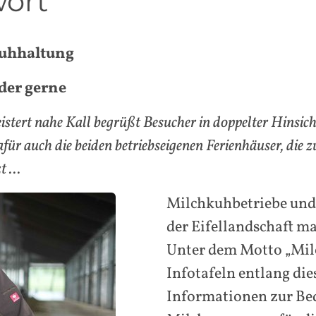
ort"
kuhhaltung
der gerne
eistert nahe Kall begrüßt Besucher in doppelter Hinsi
für auch die beiden betriebseigenen Ferienhäuser, die
 ...
Milchkuhbetriebe und 
der Eifellandschaft ma
Unter dem Motto „Milc
Infotafeln entlang di
Informationen zur Be