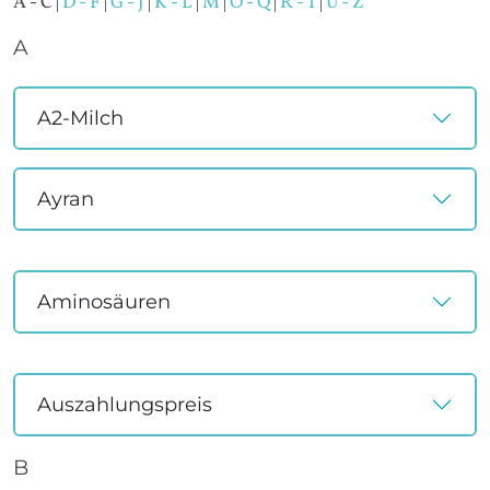
A - C |
D - F
|
G - J
|
K - L
|
M
|
O - Q
|
R - T
|
U - Z
A
A2-Milch
Ayran
Aminosäuren
Auszahlungspreis
B