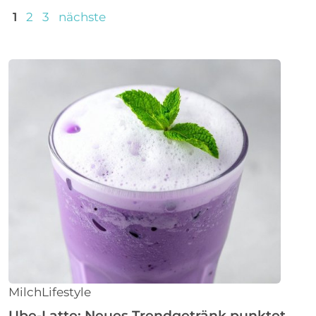
1
2
3
nächste
MilchLifestyle
Ube-Latte: Neues Trendgetränk punktet