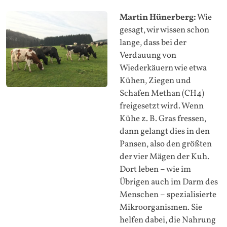
Martin Hünerberg:
Wie
gesagt, wir wissen schon
lange, dass bei der
Verdauung von
Wiederkäuern wie etwa
Kühen, Ziegen und
Schafen Methan (CH4)
freigesetzt wird. Wenn
Kühe z. B. Gras fressen,
dann gelangt dies in den
Pansen, also den größten
der vier Mägen der Kuh.
Dort leben – wie im
Übrigen auch im Darm des
Menschen – spezialisierte
Mikroorganismen. Sie
helfen dabei, die Nahrung