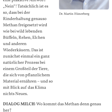
eine plakative Antwort:
„Nein“! Tatsächlich ist es
so, dass bei der
Dr. Martin Hünerberg
Rinderhaltung genauso
Methan freigesetzt wird
wie bei wild lebenden
Büffeln, Rehen, Elchen
und anderen
Wiederkäuern. Das ist
zunächst einmal ein ganz
natürlicher Prozess bei
einem Großteil der Tiere,
die sich von pflanzlichem
Material ernähren – und so
mit Blick auf das Klima
nichts Neues.
DIALOG MILCH
: Wo kommt das Methan denn genau
her?