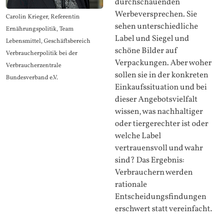
durchschauenden
Werbeversprechen. Sie
Carolin Krieger, Referentin
sehen unterschiedliche
Ernährungspolitik, Team
Label und Siegel und
Lebensmittel, Geschäftsbereich
schöne Bilder auf
Verbraucherpolitik bei der
Verpackungen. Aber woher
Verbraucherzentrale
sollen sie in der konkreten
Bundesverband e.V.
Einkaufssituation und bei
dieser Angebotsvielfalt
wissen, was nachhaltiger
oder tiergerechter ist oder
welche Label
vertrauensvoll und wahr
sind? Das Ergebnis:
Verbrauchern werden
rationale
Entscheidungsfindungen
erschwert statt vereinfacht.