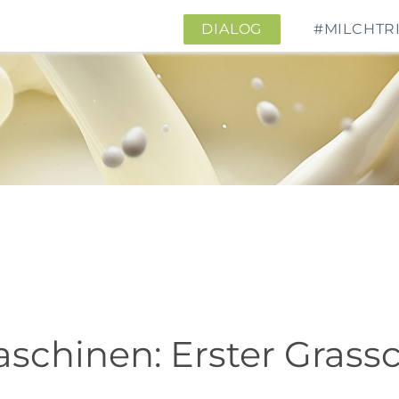
DIALOG
#MILCHTR
schinen: Erster Grassch