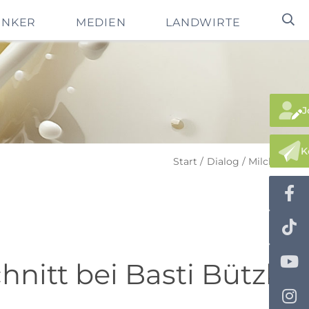
INKER
MEDIEN
LANDWIRTE
J
K
Start
Dialog
MilchFacts
nitt bei Basti Bützler