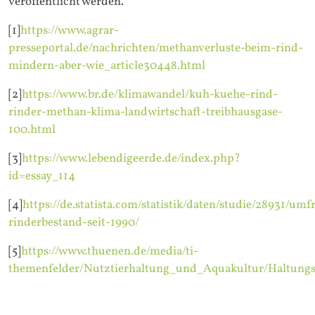
veröffentlicht werden.
[1]
https://www.agrar-
presseportal.de/nachrichten/methanverluste-beim-rind-
mindern-aber-wie_article30448.html
[2]
https://www.br.de/klimawandel/kuh-kuehe-rind-
rinder-methan-klima-landwirtschaft-treibhausgase-
100.html
[3]
https://www.lebendigeerde.de/index.php?
id=essay_114
[4]
https://de.statista.com/statistik/daten/studie/28931/umf
rinderbestand-seit-1990/
[5]
https://www.thuenen.de/media/ti-
themenfelder/Nutztierhaltung_und_Aquakultur/Haltungs