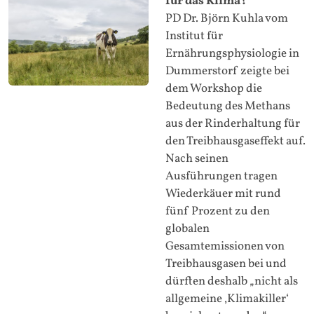
für das Klima?
PD Dr. Björn Kuhla vom
Institut für
Ernährungsphysiologie in
Dummerstorf zeigte bei
dem Workshop die
Bedeutung des Methans
aus der Rinderhaltung für
den Treibhausgaseffekt auf.
Nach seinen
Ausführungen tragen
Wiederkäuer mit rund
fünf Prozent zu den
globalen
Gesamtemissionen von
Treibhausgasen bei und
dürften deshalb „nicht als
allgemeine ‚Klimakiller‘