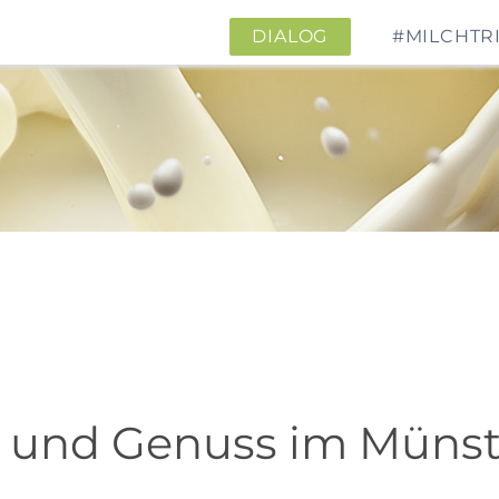
DIALOG
#MILCHTR
hl und Genuss im Müns