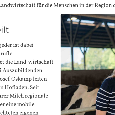
andwirtschaft für die Menschen in der Region d
ilt
eder ist dabei
prüfte
t die Land-wirtschaft
ei Auszubildenden
Josef Oskamp leiten
n Hofladen. Seit
ihrer Milch regionale
er eine mobile
richteten eigenen