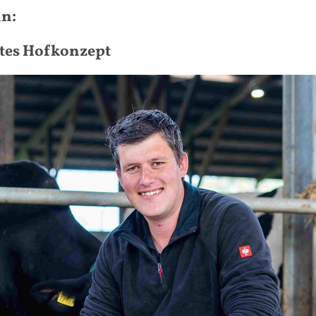
nn:
htes Hofkonzept