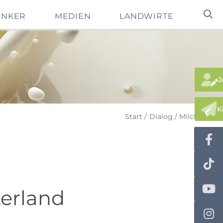
INKER
MEDIEN
LANDWIRTE
J
K
Start
Dialog
MilchFacts
terland