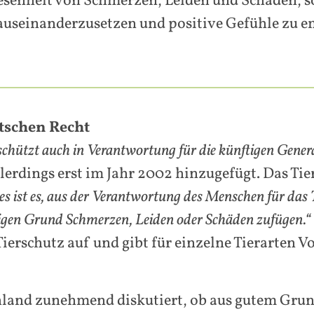
senheit von Schmerzen, Leiden und Schäden, so
 auseinanderzusetzen und positive Gefühle zu e
utschen Recht
schützt auch in Verantwortung für die künftigen Gener
erdings erst im Jahr 2002 hinzugefügt. Das Tier
es ist es, aus der Verantwortung des Menschen für das
igen Grund Schmerzen, Leiden oder Schäden zufügen.“
erschutz auf und gibt für einzelne Tierarten V
chland zunehmend diskutiert, ob aus gutem Gr