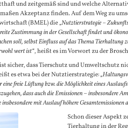
haft und zeitgemäß sind und welche Alternativ
hermaßen Akzeptanz finden. Auf dem Weg zu umse
irtschaft (BMEL) die „
Nutztierstrategie – Zukunfts
breite Zustimmung in der Gesellschaft findet und ökonomi
machen soll, selbst Einfluss auf das Thema Tierhaltung
rwohl wert ist“
, heißt es im Vorwort zu der Bros
st sicher, dass Tierschutz und Umweltschutz 
ßt es etwa bei der Nutztierstrategie:
„Haltungsve
r eine freie Lüftung bzw. die Möglichkeit eines Auslauf
zugehen, dass auch die Emissionen – insbesondere 
e insbesondere mit Auslauf höhere Gesamtemissionen a
Schon dieser Aspekt z
Tierhaltung in der Re