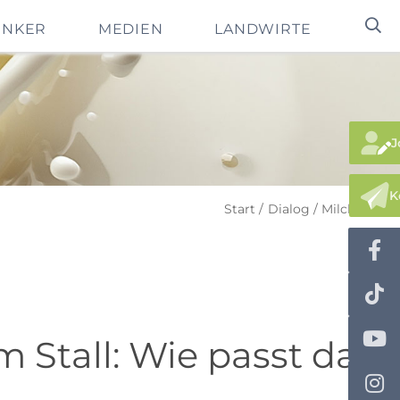
INKER
MEDIEN
LANDWIRTE
J
K
Start
Dialog
MilchFacts
 Stall: Wie passt das