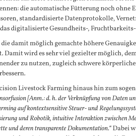
nennen: die automatische Fütterung noch ohne E
nsoren, standardisierte Datenprotokolle, Verne
das digitalisierte Gesundheits-, Fruchtbarkei
st die damit möglich gemachte höhere Genauigkei
. Damit wird es sehr viel gezielter möglich, dem
ender zu nutzen, zugleich schwere körperliche
rbessern.
ecision Livestock Farming hinaus hin zum sog
Sensorfusion [Anm.: d. h. der Verknüpfung von Daten u
arming auf kontextsensitive Steuer- und Regelungssyst
erung und Robotik, intuitive Interaktion zwischen M
ette und deren transparente Dokumentation.“
Dabei w