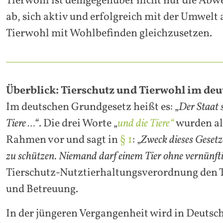
Tierwohl ist demgegenüber nicht nur die Abwe
ab, sich aktiv und erfolgreich mit der Umwelt
Tierwohl mit Wohlbefinden gleichzusetzen.
Überblick: Tierschutz und Tierwohl im de
Im deutschen Grundgesetz heißt es: „
Der Staat 
Tiere …“
. Die drei Worte „
und die Tiere“
wurden all
Rahmen vor und sagt in
§ 1
: „
Zweck dieses Gesetz
zu schützen. Niemand darf einem Tier ohne vernünft
Tierschutz-Nutztierhaltungsverordnung den Ti
und Betreuung.
In der jüngeren Vergangenheit wird in Deuts