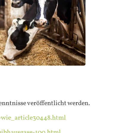
nntnisse veröffentlicht werden.
-wie_article30448.html
eibhausgase-100.html