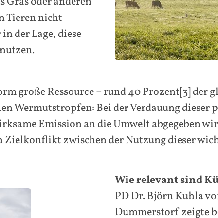
s Gras oder anderen
 Tieren nicht
in der Lage, diese
 nutzen.
orm große Ressource – rund 40 Prozent[3] der gl
inen Wermutstropfen: Bei der Verdauung dieser 
irksame Emission an die Umwelt abgegeben wir
n Zielkonflikt zwischen der Nutzung dieser wi
Wie relevant sind K
PD Dr. Björn Kuhla vo
Dummerstorf zeigte b