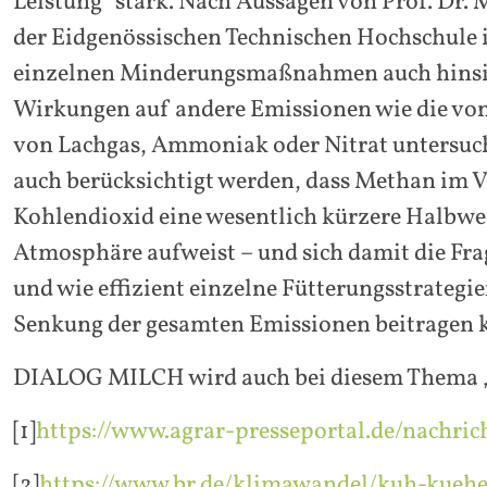
Leistung“ stark. Nach Aussagen von Prof. Dr. 
der Eidgenössischen Technischen Hochschule 
einzelnen Minderungsmaßnahmen auch hinsic
Wirkungen auf andere Emissionen wie die von
von Lachgas, Ammoniak oder Nitrat untersuch
auch berücksichtigt werden, dass Methan im V
Kohlendioxid eine wesentlich kürzere Halbwer
Atmosphäre aufweist – und sich damit die Frage
und wie effizient einzelne Fütterungsstrategi
Senkung der gesamten Emissionen beitragen 
DIALOG MILCH wird auch bei diesem Thema „am
[1]
https://www.agrar-presseportal.de/nachri
[2]
https://www.br.de/klimawandel/kuh-kuehe