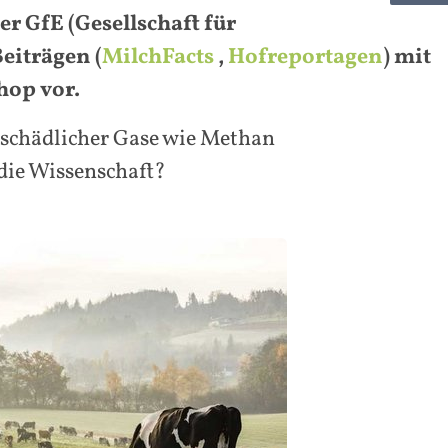
r GfE (Gesellschaft für
eiträgen (
MilchFacts
,
Hofreportagen
) mit
hop vor.
maschädlicher Gase wie Methan
 die Wissenschaft?