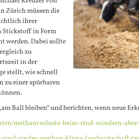
Michael Kreuzer von
in Zürich müssen die
htlich ihrer
 Stickstoff in Form
t werden. Dabei sollte
ergleich zu
tszeit in der
 stellt, wie schnell
en zu einer spürbaren
können.
 Ball bleiben“ und berichten, wenn neue Erke
chten/methanverluste-beim-rind-mindern-aber
-rind-rinder-methan-klima-landwirtschaft-tr