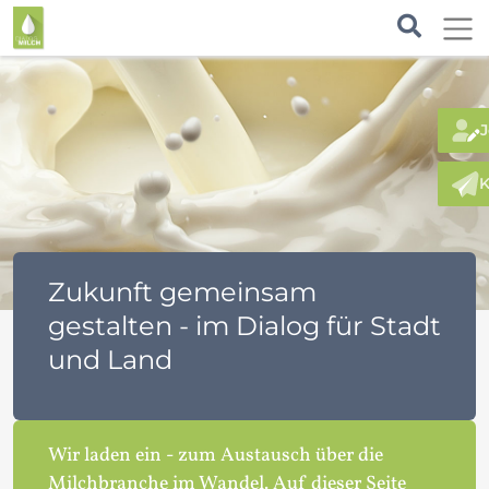
J
K
Zukunft gemeinsam
gestalten - im Dialog für Stadt
und Land
Wir laden ein - zum Austausch über die
Milchbranche im Wandel. Auf dieser Seite