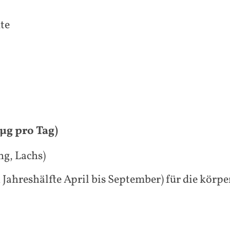
kte
µg pro Tag)
ng, Lachs)
n Jahreshälfte April bis September) für die kör