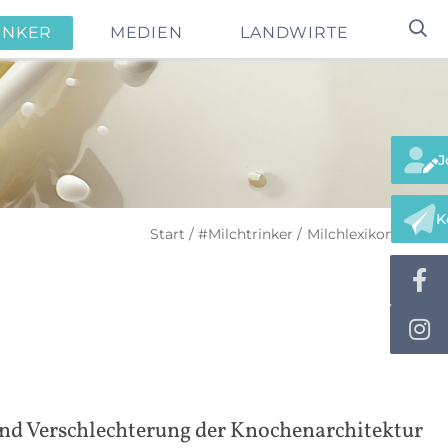
INKER
MEDIEN
LANDWIRTE
J
K
Start
#Milchtrinker
Milchlexikon
O-Q
nd Verschlechterung der Knochenarchitektur