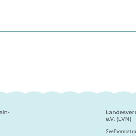
ein-
Landesvere
e.V. (LVN)
Seelhorststr