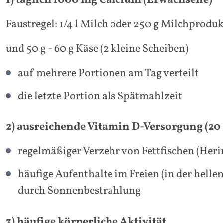
1) täglich 1000 mg Calcium (Erwachsene)
Faustregel: 1/4 l Milch oder 250 g Milchprodu
und 50 g - 60 g Käse (2 kleine Scheiben)
auf mehrere Portionen am Tag verteilt
die letzte Portion als Spätmahlzeit
2) ausreichende Vitamin D-Versorgung (20 
regelmäßiger Verzehr von Fettfischen (Heri
häufige Aufenthalte im Freien (in der helle
durch Sonnenbestrahlung
3) häufige körperliche Aktivität