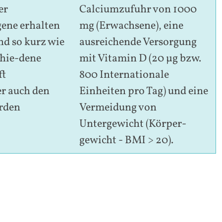
er
Calciumzufuhr von 1000
gene erhalten
mg (Erwachsene), eine
d so kurz wie
ausreichende Versorgung
chie-dene
mit Vitamin D (20 µg bzw.
ft
800 Internationale
r auch den
Einheiten pro Tag) und eine
rden
Vermeidung von
Untergewicht (Körper-
gewicht - BMI > 20).